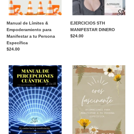
Persona
Específica
Manual de Límites &
EJERCICIOS STH
Empoderamiento para
MANIFESTAR DINERO
Precio
$24.00
Manifestar a tu Persona
habitual
Específica
Precio
$24.00
habitual
Manual
Afirmaciones
de
de
Percepciones
Nat
Cuánticas
para
-
Manifestar
Ebook
a
tu
Persona
Específica