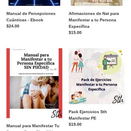
Manual de Percepciones
Afirmaciones de Nat para
Cuánticas - Ebook
Manifestar a tu Persona
Precio
$24.00
Específica
habitual
Precio
$15.00
habitual
Manual
Pack
para
Ejercicios
Manifestar
Sth
Tu
Manifestar
Persona
PE
Específica
SIN
PIEDAD
Pack Ejercicios Sth
Manifestar PE
Precio
$19.00
Manual para Manifestar Tu
habitual