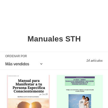
C
Manuales STH
o
l
ORDENAR POR
14 artículos
e
c
Ebook
MANUAL
c
Manual
DE
para
TRABAJO
i
Manifestar
CONSCIENTE
a
PARA
ó
tu
MANIFESTAR