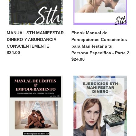
tu
Persona
Específica
-
Parte
MANUAL STH MANIFESTAR
Ebook Manual de
2
DINERO Y ABUNDANCIA
Percepciones Conscientes
CONSCIENTEMENTE
para Manifestar a tu
Precio
$24.00
Persona Específica - Parte 2
habitual
Precio
$24.00
habitual
Manual
EJERCICIOS
de
STH
Límites
MANIFESTAR
&
DINERO
Empoderamiento
para
Manifestar
a
tu