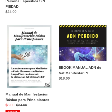
Persona Específica SIN
PIEDAD
Precio
$24.00
habitual
Manual
EBOOK
de
MANUAL
Manifestación
ADN
Básico
de
para
Nat
Principiantes
Manifestar
PE
EBOOK MANUAL ADN de
Nat Manifestar PE
Precio
$18.00
habitual
Manual de Manifestación
Básico para Principiantes
Precio
$8.00
Precio
$24.00
de
habitual
OFERTA