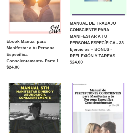
Persona
A
n
Específica
TU
:
Conscientemente-
PERSONA
Parte
ESPECÍFICA
MANUAL DE TRABAJO
1
-
CONSCIENTE PARA
33
MANIFESTAR A TU
Ejercicios
Ebook Manual para
PERSONA ESPECÍFICA - 33
+
Manifestar a tu Persona
Ejercicios + BONUS -
BONUS
Específica
REFLEXIÓN Y TAREAS
-
Conscientemente- Parte 1
Precio
$24.00
REFLEXIÓN
Precio
$24.00
habitual
Y
habitual
TAREAS
MANUAL
Ebook
STH
Manual
MANIFESTAR
de
DINERO
Percepciones
Y
Conscientes
ABUNDANCIA
para
CONSCIENTEMENTE
Manifestar
a