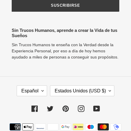
SUSCRIBIRSE
Sin Trucos Humanos, aprende a crear la Vida de tus
Sueños
Sin Trucos Humanos te enseña con la Verdad desde la
Experiencia Personal, por eso a día de hoy hemos
ayudado a miles de personas a conseguir sus propósitos.
I
P
Español
Estados Unidos (USD $)
D
A
I
Í
O
S
Facebook
Twitter
Pinterest
Instagram
YouTube
M
/
A
R
Métodos
E
de