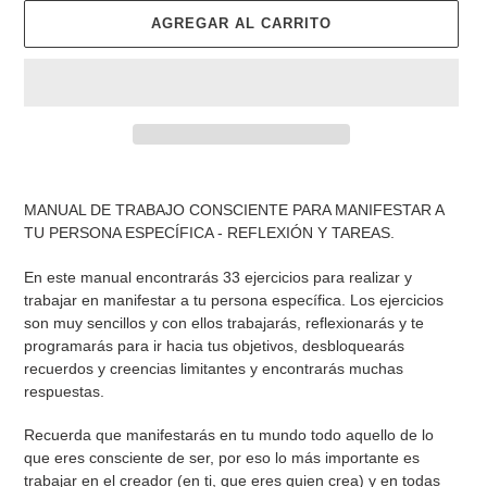
AGREGAR AL CARRITO
Agregando
el
MANUAL DE TRABAJO CONSCIENTE PARA MANIFESTAR A
producto
TU PERSONA ESPECÍFICA - REFLEXIÓN Y TAREAS.
a
tu
En este manual encontrarás 33 ejercicios para realizar y
carrito
trabajar en manifestar a tu persona específica. Los ejercicios
son muy sencillos y con ellos trabajarás, reflexionarás y te
programarás para ir hacia tus objetivos, desbloquearás
recuerdos y creencias limitantes y encontrarás muchas
respuestas.
Recuerda que manifestarás en tu mundo todo aquello de lo
que eres consciente de ser, por eso lo más importante es
trabajar en el creador (en ti, que eres quien crea) y en todas