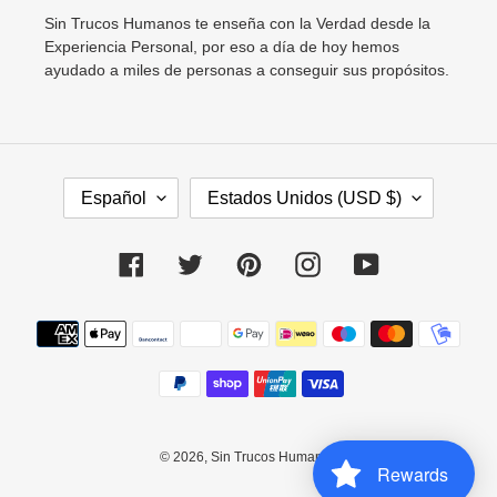
Sin Trucos Humanos te enseña con la Verdad desde la
Experiencia Personal, por eso a día de hoy hemos
ayudado a miles de personas a conseguir sus propósitos.
I
P
Español
Estados Unidos (USD $)
D
A
I
Í
O
S
Facebook
Twitter
Pinterest
Instagram
YouTube
M
/
A
R
Métodos
E
de
G
pago
I
Ó
N
© 2026,
Sin Trucos Humanos
Rewards