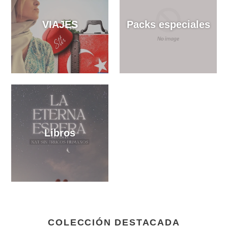
Masterclass STH
Talleres
VIAJES
Packs especiales
Libros