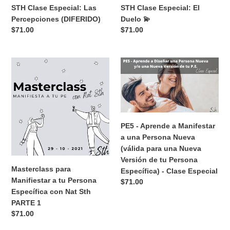
Precio
$71.00
Específica
habitual
(DIFERIDO)
STH
STH
Clase
Clase
Especial:
Especial:
Las
El
Percepciones
Duelo
(DIFERIDO)
💫
STH Clase Especial: Las
STH Clase Especial: El
Percepciones (DIFERIDO)
Duelo 💫
Precio
$71.00
Precio
$71.00
habitual
habitual
Masterclass
PE5
para
-
Manifiestar
Aprende
a
a
tu
Manifestar
Persona
a
PE5 - Aprende a Manifestar
Específica
una