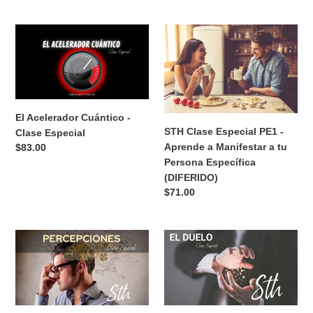
COLECCIÓN DESTACADA
El
STH
Acelerador
Clase
Cuántico
Especial
-
PE1
Clase
-
Especial
Aprende
El Acelerador Cuántico -
a
STH Clase Especial PE1 -
Clase Especial
Manifestar
Aprende a Manifestar a tu
Precio
$83.00
a
habitual
Persona Específica
tu
(DIFERIDO)
Persona