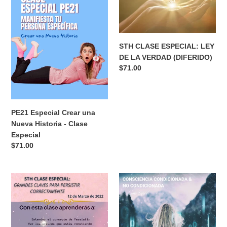
tu
Manifestar a tu PE
CLASE ESPECIAL
PE
Precio
$71.00
ABUNDANCIA ILIMITADA
habitual
(Diferido)
Precio
$71.00
habitual
PE21
STH
Especial
CLASE
Crear
ESPECIAL:
una
LEY
Nueva
DE
Historia
LA
STH CLASE ESPECIAL: LEY
-
VERDAD
DE LA VERDAD (DIFERIDO)
Clase
(DIFERIDO)
Precio
$71.00
Especial
habitual
PE21 Especial Crear una
Nueva Historia - Clase