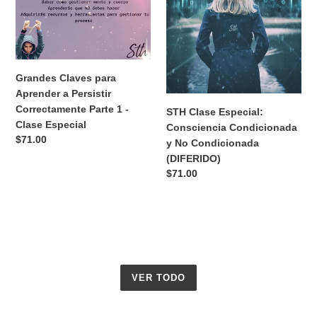
Especial
Precio
$71.00
habitual
Grandes
STH
Claves
Clase
para
Especial:
Aprender
Consciencia
a
Condicionada
Persistir
y
Correctamente
No
Parte
Condicionada
1
(DIFERIDO)
-
Grandes Claves para
Clase
Aprender a Persistir
Especial
Correctamente Parte 1 -
STH Clase Especial:
Clase Especial
Consciencia Condicionada
Precio
$71.00
y No Condicionada
habitual
(DIFERIDO)
Precio
$71.00
habitual