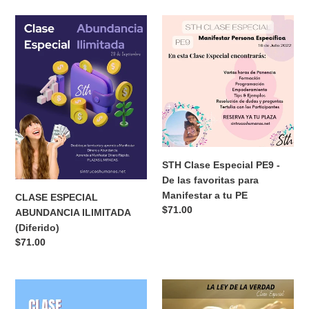
a una Persona Nueva
con
Persona
(válida para una Nueva
Nat
Nueva
Versión de tu Persona
Sth
(válida
Masterclass para
Específica) - Clase Especial
PARTE
para
Manifiestar a tu Persona
Precio
$71.00
1
una
Específica con Nat Sth
habitual
Nueva
PARTE 1
Versión
Precio
$71.00
de
habitual
tu
Persona
CLASE
STH
Específica)
ESPECIAL
Clase
-
ABUNDANCIA
Especial
Clase
ILIMITADA
PE9
Especial
(Diferido)
-
De
las
favoritas
para
Manifestar
STH Clase Especial PE9 -
a
De las favoritas para