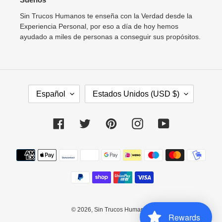
Sin Trucos Humanos te enseña con la Verdad desde la
Experiencia Personal, por eso a día de hoy hemos
ayudado a miles de personas a conseguir sus propósitos.
I
P
Español
Estados Unidos (USD $)
D
A
I
Í
O
S
Facebook
Twitter
Pinterest
Instagram
YouTube
M
/
A
R
Métodos
E
de
G
pago
I
Ó
N
© 2026,
Sin Trucos Humanos
Rewards