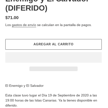
(DIFERIDO)
Precio
$71.00
habitual
Los
gastos de envío
se calculan en la pantalla de pagos.
AGREGAR AL CARRITO
Agregando
el
El Enemigo y El Salvador
producto
a
Esta clase tuvo lugar el Día 19 de Septiembre de 2020 a las
tu
19:00 horas de las Islas Canarias. Ya la tienes disponible en
carrito
diferido.