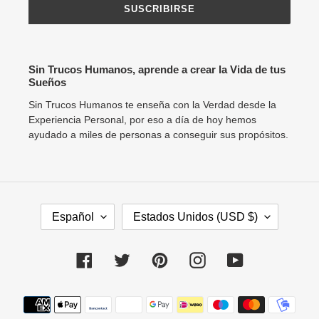
SUSCRIBIRSE
Sin Trucos Humanos, aprende a crear la Vida de tus
Sueños
Sin Trucos Humanos te enseña con la Verdad desde la
Experiencia Personal, por eso a día de hoy hemos
ayudado a miles de personas a conseguir sus propósitos.
I
P
Español
Estados Unidos (USD $)
D
A
I
Í
O
S
Facebook
Twitter
Pinterest
Instagram
YouTube
M
/
A
R
Métodos
E
de
G