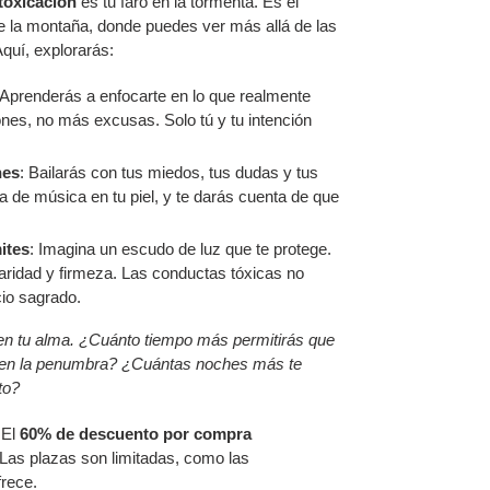
toxicación
es tu faro en la tormenta. Es el
de la montaña, donde puedes ver más allá de las
quí, explorarás:
 Aprenderás a enfocarte en lo que realmente
nes, no más excusas. Solo tú y tu intención
nes
: Bailarás con tus miedos, tus dudas y tus
a de música en tu piel, y te darás cuenta de que
ites
: Imagina un escudo de luz que te protege.
claridad y firmeza. Las conductas tóxicas no
cio sagrado.
 en tu alma. ¿Cuánto tiempo más permitirás que
 en la penumbra? ¿Cuántas noches más te
to?
El
60% de descuento por compra
 Las plazas son limitadas, como las
frece.