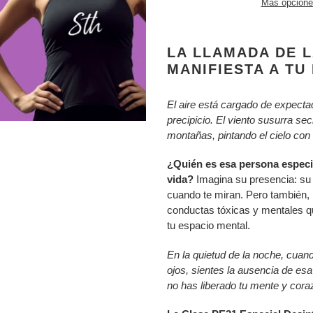
Más opcione
Agregando
el
LA LLAMADA DE L
producto
MANIFIESTA A TU
a
tu
El aire está cargado de expecta
carrito
precipicio. El viento susurra sec
montañas, pintando el cielo con
¿Quién es esa persona especi
vida?
Imagina su presencia: su 
cuando te miran. Pero también, 
conductas tóxicas y mentales 
tu espacio mental.
En la quietud de la noche, cuando 
ojos, sientes la ausencia de es
no has liberado tu mente y coraz