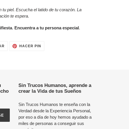
en tu piel. Escucha el latido de tu corazón. La
ación te espera.
fiesta
.
Encuentra a tu persona especial
.
TUITEAR
PINEAR
AR
HACER PIN
EN
EN
TWITTER
PINTEREST
u
Sin Trucos Humanos, aprende a
ucho
crear la Vida de tus Sueños
Sin Trucos Humanos te enseña con la
Verdad desde la Experiencia Personal,
SE
por eso a día de hoy hemos ayudado a
miles de personas a conseguir sus