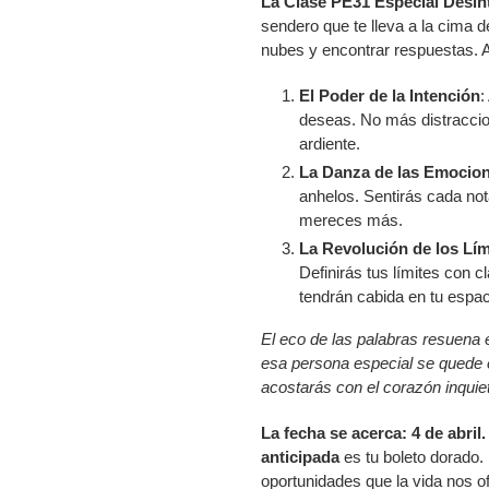
La Clase PE31 Especial Desin
sendero que te lleva a la cima 
nubes y encontrar respuestas. A
El Poder de la Intención
:
deseas. No más distraccio
ardiente.
La Danza de las Emocio
anhelos. Sentirás cada not
mereces más.
La Revolución de los Lím
Definirás tus límites con 
tendrán cabida en tu espa
El eco de las palabras resuena
esa persona especial se quede
acostarás con el corazón inquie
La fecha se acerca: 4 de abril.
anticipada
es tu boleto dorado.
oportunidades que la vida nos o