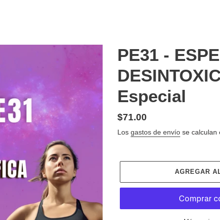
PE31 - ESP
DESINTOXIC
Especial
Precio
$71.00
habitual
Los
gastos de envío
se calculan 
AGREGAR A