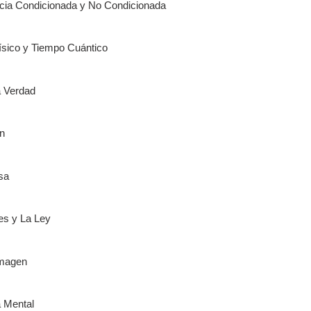
ia Condicionada y No Condicionada
sico y Tiempo Cuántico
 Verdad
n
sa
es y La Ley
Imagen
 Mental