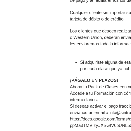
de pago y te facilitaremos los d
Cualquier cliente sin importar 
tarjeta de débito o de crédito.
Los clientes que deseen realiza
o Western Union, deberán envi
les enviaremos toda la informaci
Si adquiriste alguna de es
por cada clase que ya hubi
¡PÁGALO EN PLAZOS!
Abona tu Pack de Clases co
Accede a tu Formación con cómo
intermediarios.
Si deseas activar el pago fracci
envíanos un email a info@sintr
https://docs.google.com/for
ppMa9TMVIzyJXSGfV6bUNL50