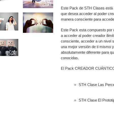
Agregando
el
Este Pack de STH Clases está 
producto
que desea acceder al poder cread
a
manera consciente para acceder
tu
carrito
Este Pack esta compuesto por 
a acceder al poder creador ilimi
consciente, acceder a un nivel s
una mejor versión de ti mismo y
absolutamente diferente para qu
conocidas.
El Pack CREADOR CUÁNTICO inc
STH Clase Las Perc
STH Clase El Prototi