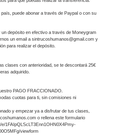
atos para que puedas realizar la transferencia.
su país, puede abonar a través de Paypal o con su
r un depósito en efectivo a través de Moneygram
arnos un email a sintrucoshumanos@gmail.com y
ón para realizar el depósito.
tas clases con anterioridad, se te descontará 25€
eras adquirido.
n nuestro PAGO FRACCIONADO.
das cuotas para ti, sin comisiones ni
onado y empezar ya a disfrutar de tus clases,
ucoshumanos.com o rellena este formulario
ms/d/e/1FAIpQLScLT3Enn1OHN0X4Pmy-
0O5MFg/viewform