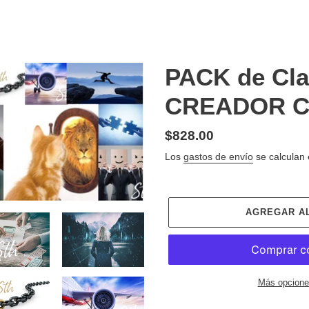
PACK de Cl
CREADOR C
Precio
$828.00
habitual
Los
gastos de envío
se calculan 
AGREGAR A
Más opcione