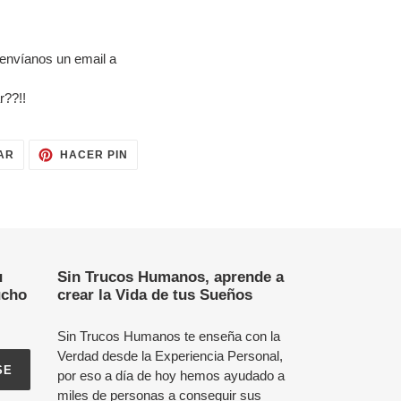
 envíanos un email a
r??!!
TUITEAR
PINEAR
AR
HACER PIN
EN
EN
TWITTER
PINTEREST
u
Sin Trucos Humanos, aprende a
ucho
crear la Vida de tus Sueños
Sin Trucos Humanos te enseña con la
Verdad desde la Experiencia Personal,
SE
por eso a día de hoy hemos ayudado a
miles de personas a conseguir sus