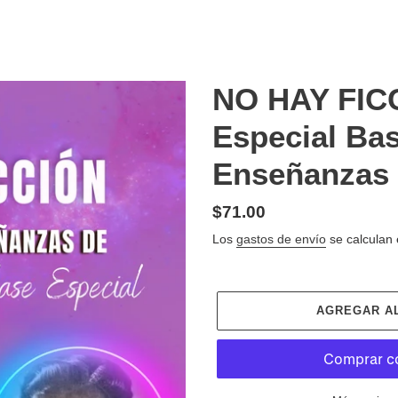
NO HAY FICC
Especial Bas
Enseñanzas 
Precio
$71.00
habitual
Los
gastos de envío
se calculan 
AGREGAR A