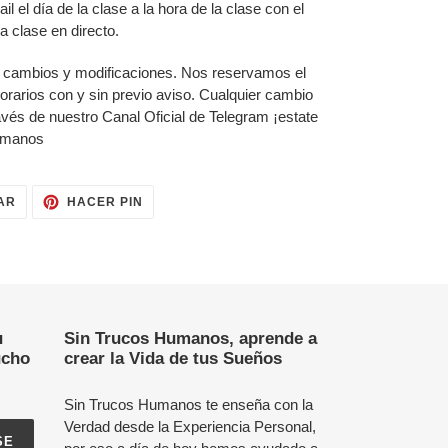
il el día de la clase a la hora de la clase con el
a clase en directo.
ir cambios y modificaciones. Nos reservamos el
rarios con y sin previo aviso. Cualquier cambio
ravés de nuestro Canal Oficial de Telegram ¡estate
humanos
TUITEAR
PINEAR
AR
HACER PIN
EN
EN
TWITTER
PINTEREST
u
Sin Trucos Humanos, aprende a
ucho
crear la Vida de tus Sueños
Sin Trucos Humanos te enseña con la
Verdad desde la Experiencia Personal,
SE