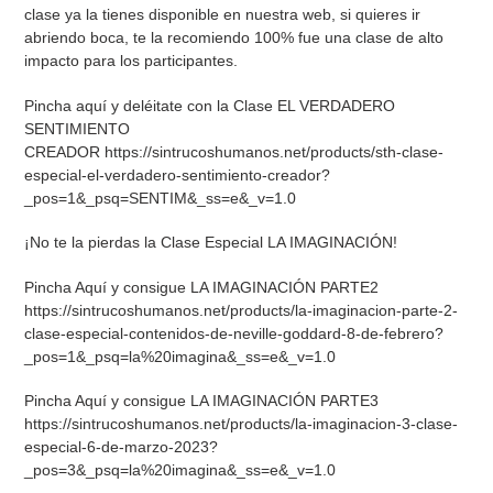
clase ya la tienes disponible en nuestra web, si quieres ir
abriendo boca, te la recomiendo 100% fue una clase de alto
impacto para los participantes.
Pincha aquí y deléitate con la Clase EL VERDADERO
SENTIMIENTO
CREADOR https://sintrucoshumanos.net/products/sth-clase-
especial-el-verdadero-sentimiento-creador?
_pos=1&_psq=SENTIM&_ss=e&_v=1.0
¡No te la pierdas la Clase Especial LA IMAGINACIÓN!
Pincha Aquí y consigue LA IMAGINACIÓN PARTE2
https://sintrucoshumanos.net/products/la-imaginacion-parte-2-
clase-especial-contenidos-de-neville-goddard-8-de-febrero?
_pos=1&_psq=la%20imagina&_ss=e&_v=1.0
Pincha Aquí y consigue LA IMAGINACIÓN PARTE3
https://sintrucoshumanos.net/products/la-imaginacion-3-clase-
especial-6-de-marzo-2023?
_pos=3&_psq=la%20imagina&_ss=e&_v=1.0