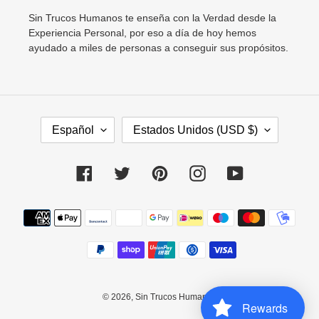
Sin Trucos Humanos te enseña con la Verdad desde la
Experiencia Personal, por eso a día de hoy hemos
ayudado a miles de personas a conseguir sus propósitos.
I
P
Español
Estados Unidos (USD $)
D
A
I
Í
O
S
Facebook
Twitter
Pinterest
Instagram
YouTube
M
/
A
R
Métodos
E
de
G
pago
I
Ó
N
© 2026,
Sin Trucos Humanos
Rewards