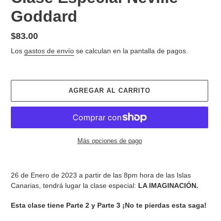
Goddard
Precio
$83.00
habitual
Los
gastos de envío
se calculan en la pantalla de pagos.
AGREGAR AL CARRITO
Más opciones de pago
Agregando
el
26 de Enero de 2023 a partir de las 8pm hora de las Islas
producto
Canarias, tendrá lugar la clase especial:
LA IMAGINACIÓN.
a
tu
Esta clase tiene Parte 2 y Parte 3 ¡No te pierdas esta saga!
carrito