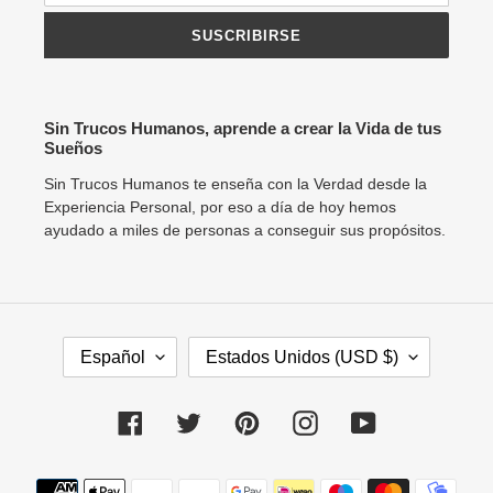
SUSCRIBIRSE
Sin Trucos Humanos, aprende a crear la Vida de tus
Sueños
Sin Trucos Humanos te enseña con la Verdad desde la
Experiencia Personal, por eso a día de hoy hemos
ayudado a miles de personas a conseguir sus propósitos.
I
P
Español
Estados Unidos (USD $)
D
A
I
Í
O
S
Facebook
Twitter
Pinterest
Instagram
YouTube
M
/
A
R
Métodos
E