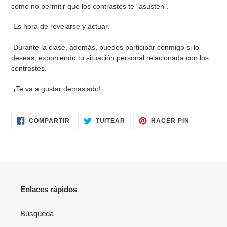
como no permitir que los contrastes te "asusten".
Es hora de revelarse y actuar.
Durante la clase, además, puedes participar conmigo si lo
deseas, exponiendo tu situación personal relacionada con los
contrastes.
¡Te va a gustar demasiado!
COMPARTIR
TUITEAR
PINEAR
COMPARTIR
TUITEAR
HACER PIN
EN
EN
EN
FACEBOOK
TWITTER
PINTERES
Enlaces rápidos
Búsqueda