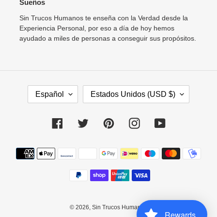
Sueños
Sin Trucos Humanos te enseña con la Verdad desde la
Experiencia Personal, por eso a día de hoy hemos
ayudado a miles de personas a conseguir sus propósitos.
I
P
Español
Estados Unidos (USD $)
D
A
I
Í
O
S
Facebook
Twitter
Pinterest
Instagram
YouTube
M
/
A
R
Métodos
E
de
G
pago
I
Ó
N
© 2026,
Sin Trucos Humanos
Rewards