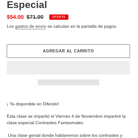
Especial
Precio
$54.00
Precio
$71.00
OFERTA
de
habitual
Los
gastos de envío
se calculan en la pantalla de pagos.
venta
AGREGAR AL CARRITO
Agregando
el
¡ Ya disponible en Diferido!
producto
a
Esta clase se impartió el Viernes 4 de Noviembre impartiré la
tu
clase especial Contrastes Fantasmales.
carrito
Una clase genial donde hablaremos sobre los contrastes y