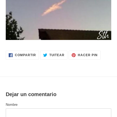
COMPARTIR
TUITEAR
PINEAR
COMPARTIR
TUITEAR
HACER PIN
EN
EN
EN
FACEBOOK
TWITTER
PINTERES
Dejar un comentario
Nombre