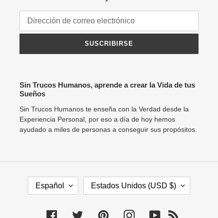
SUSCRIBIRSE
Sin Trucos Humanos, aprende a crear la Vida de tus
Sueños
Sin Trucos Humanos te enseña con la Verdad desde la
Experiencia Personal, por eso a día de hoy hemos
ayudado a miles de personas a conseguir sus propósitos.
I
P
Español
Estados Unidos (USD $)
D
A
I
Í
O
S
Facebook
Twitter
Pinterest
Instagram
YouTube
RSS